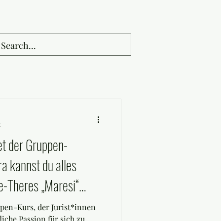
t
t der Gruppen-
a kannst du alles
e-Theres „Maresi“
uppen-Kurs, der Jurist*innen
liche Passion für sich zu