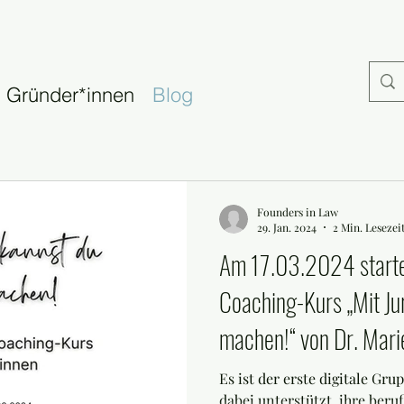
Gründer*innen
Blog
Founders in Law
29. Jan. 2024
2 Min. Lesezei
Am 17.03.2024 starte
Coaching-Kurs „Mit Jur
machen!“ von Dr. Mari
Boetzkes.
Es ist der erste digitale Gr
dabei unterstützt, ihre beruf