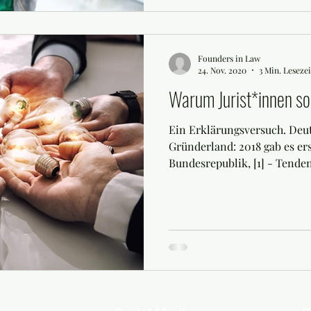
Founders in Law
24. Nov. 2020
3 Min. Lesezei
Warum Jurist*innen so
Ein Erklärungsversuch. Deu
Gründerland: 2018 gab es er
Bundesrepublik, [1] - Tenden