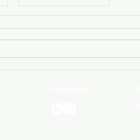
Warum Jurist*innen so wenig gründen.
Social Media
R
D