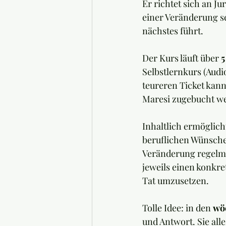
Er richtet sich an Ju
einer Veränderung se
nächstes führt.
Der Kurs läuft über 
5
Selbstlernkurs (Aud
teureren Ticket kann
Maresi zugebucht w
Inhaltlich ermöglich
beruflichen Wünsche
Veränderung regelmä
jeweils einen konkre
Tat umzusetzen.
Tolle Idee: in den 
wö
und Antwort. Sie all