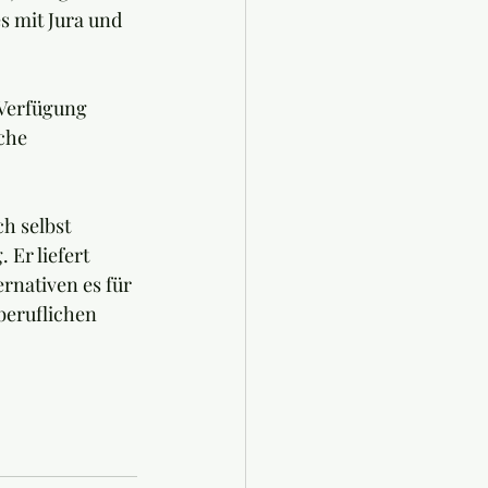
s mit Jura und 
 Verfügung 
che 
h selbst 
Er liefert 
rnativen es für 
beruflichen 
 