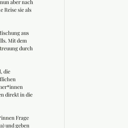
h nun aber nach 
Reise sie als 
Mischung aus 
ls. Mit dem 
etreuung durch 
, die 
flichen 
mer*innen 
n direkt in die 
t*innen Frage 
ra) und geben 