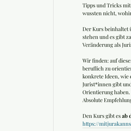
Tipps und Tricks mit 
wussten nicht, wohin
Der Kurs beinhaltet 
stehen und es gibt 
Veränderung als Juri
Wir finden: auf diese
beruflich zu orienti
konkrete Ideen, wie 
Jurist*innen gibt und
Orientierung haben. 
Absolute Empfehlung
Den Kurs gibt es 
ab 
https://mitjurakann