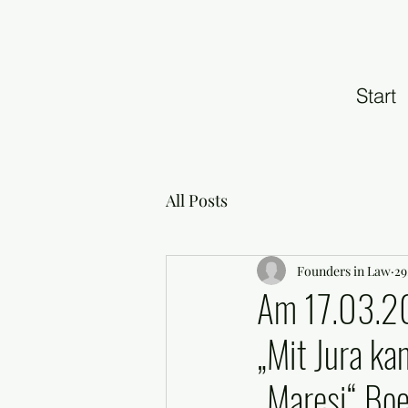
Start
All Posts
Founders in Law
29
Am 17.03.20
„Mit Jura ka
„Maresi“ Boe