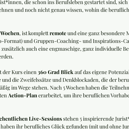
rist*innen, die schon ins Berufsleben gestartet sind, sic
hnen und noch nicht genau wissen, wohin die berufliche 
 Wochen
, ist komplett 
remote
 und eine ganz besondere 
io-Format) und Gruppen-Coaching- und Inspirations-Cal
 zusätzlich auch eine engmaschige, ganz individuelle B
erden.
t der Kurs einen 
360 Grad Blick
 auf das eigene Potenzial
 und die Zweifelssätze und Denkblockaden, die der beru
ßig im Wege stehen. Nach 5 Wochen haben die Teilneh
ten 
Action-Plan
 erarbeitet, um ihre beruflichen Vorhabe
chentlichen Live-Sessions 
stehen 5 inspirierende Juris
e haben ihr berufliches Glück gefunden (mit und ohne Ju