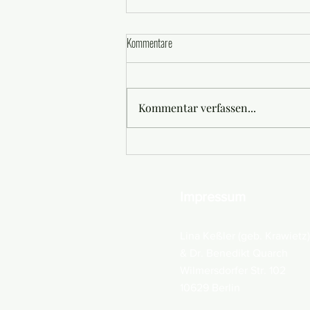
Kommentare
Kommentar verfassen...
„Mit Jura kannst du alles machen!“
Impressum
Lina Keßler (geb. Krawietz)
& Dr. Benedikt Quarch
Wilmersdorfer Str. 102
10629 Berlin